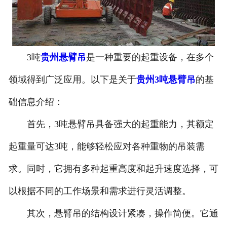
贵州起重电磁吸盘
贵州升降平台
3吨
贵州悬臂吊
是一种重要的起重设备，在多个
-
贵州液压升降平台
领域得到广泛应用。以下是关于
贵州3吨悬臂吊
的基
-
贵州链条导轨式升降平台
础信息介绍：
-
贵州液压货梯
首先，3吨悬臂吊具备强大的起重能力，其额定
起重量可达3吨，能够轻松应对各种重物的吊装需
-
贵州举升机
求。同时，它拥有多种起重高度和起升速度选择，可
贵州电动葫芦
以根据不同的工作场景和需求进行灵活调整。
贵州电动轨道平车
其次，悬臂吊的结构设计紧凑，操作简便。它通
贵州电机