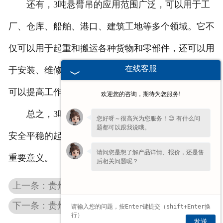
还有，3吨悬臂吊的应用范围广泛，可以用于工
厂、仓库、船舶、港口、建筑工地等多个领域。它不
仅可以用于起重和搬运各种货物和零部件，还可以用
在线客服
于安装、维修和更换设备等工作。通过使用悬臂吊，
可以提高工作效率，降低人力成本和工作难度。
欢迎您的咨询，期待为您服务!
总之，3吨悬臂吊是一种功能强大、操作简便、
您好呀～很高兴为您服务！😊 有什么问
题都可以跟我说哦。
安全平稳的起重设备，对于提高工作效率和安全具有
请问您是想了解产品详情、报价，还是售
重要意义。
后相关问题呢？
上一条：贵州2吨悬臂吊
下一条：贵州旋臂吊
发送