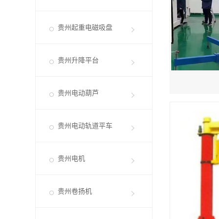
贵州起重电磁吸盘
贵州升降平台
贵州电动葫芦
贵州电动轨道平车
贵州电机
贵州卷扬机