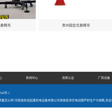
贵州固定式悬臂吊
心
新闻中心
资质认证
厂房设备
344号-1
质量怎么样?河南省凯佳起重机电设备有限公司承接低净空电动葫芦的生产与销售,欢迎