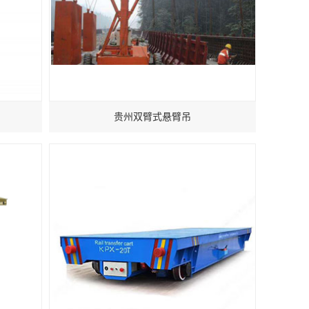
贵州双臂式悬臂吊