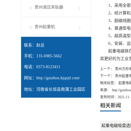
1、采用全密
贵州液压夹轨器
2、经计算机优
3、励磁线圈经
贵州起重机
4、普通型电磁
5、超高温型电
6、安装、运
联系：赵总
起重电磁铁在使
手机：135-6985-5662
其更好的为工业
电话：0373-8123411
上一个：
贵州方形
下一个：
贵州起重
网址：
http://guizhou.kjqzjd.com/
相关标签： 起重电
地址：河南省长垣县南蒲工业园区
来源：
http://guizho
发布时间：2021-11-
相关新闻
起重电磁吸盘选