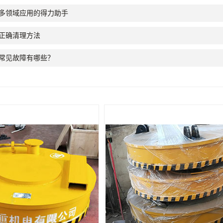
多领域应用的得力助手
正确清理方法
常见故障有哪些？