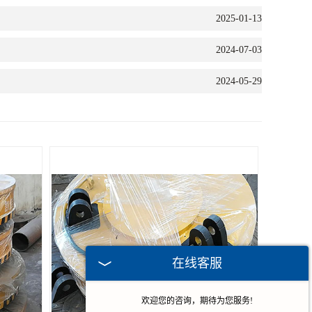
2025-01-13
2024-07-03
2024-05-29
在线客服
欢迎您的咨询，期待为您服务!