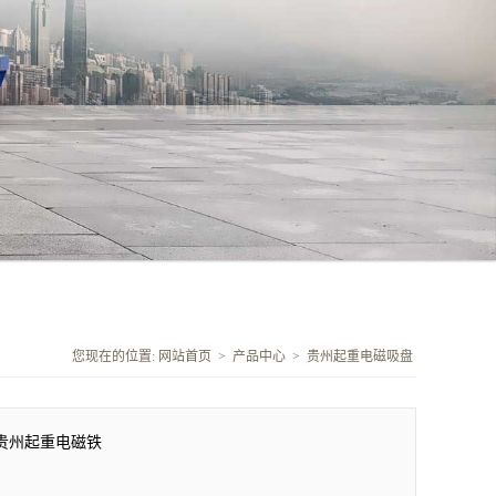
您现在的位置:
网站首页
>
产品中心
>
贵州起重电磁吸盘
贵州起重电磁铁