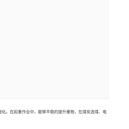
磁化。在起重作业中，能够平稳的提升重物，在煤炭选煤、电