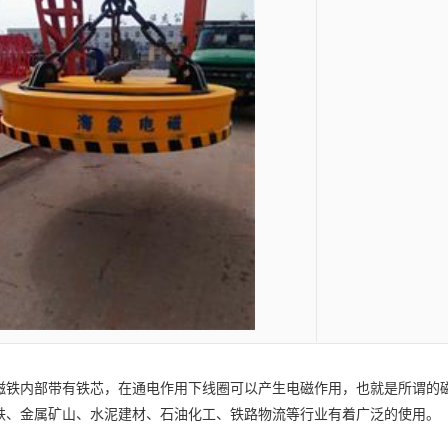
磁铁
内部带有铁芯，在通电作用下线圈可以产生电磁作用，也就是所谓的
铁、金属矿山、水泥建材、石油化工、铁路物流等行业有着广泛的使用。