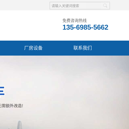
免费咨询热线
135-6985-5662
厂房设备
联系我们