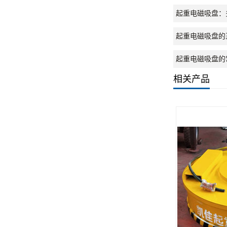
起重电磁吸盘：
起重电磁吸盘的
起重电磁吸盘的
相关产品