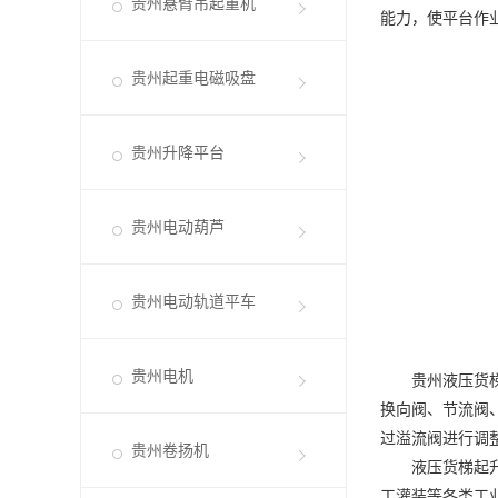
贵州悬臂吊起重机
能力，使平台作
贵州起重电磁吸盘
贵州升降平台
贵州电动葫芦
贵州电动轨道平车
贵州电机
贵州液压货
换向阀、节流阀
过溢流阀进行调
贵州卷扬机
液压货梯起升高
工灌装等各类工