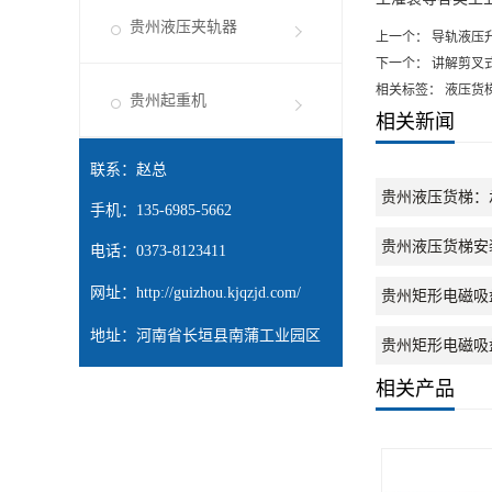
贵州液压夹轨器
上一个：
导轨液压
下一个：
讲解剪叉
相关标签： 液压货
贵州起重机
相关新闻
联系：赵总
贵州液压货梯：
手机：135-6985-5662
贵州液压货梯安
电话：0373-8123411
网址：
http://guizhou.kjqzjd.com/
贵州矩形电磁吸
地址：河南省长垣县南蒲工业园区
贵州矩形电磁吸
相关产品