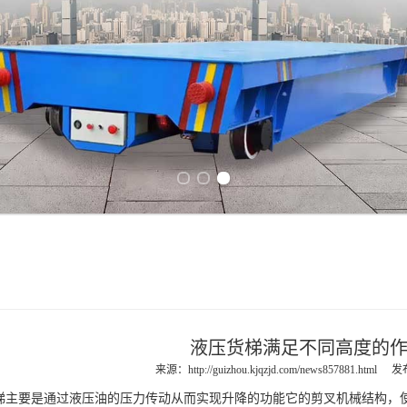
Previous slide
Next slide
液压货梯满足不同高度的
来源：
http://guizhou.kjqzjd.com/news857881.html
发布
梯
主要是通过液压油的压力传动从而实现升降的功能它的剪叉机械结构，