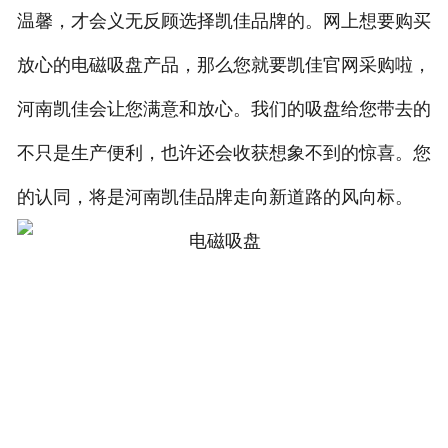
温馨，才会义无反顾选择凯佳品牌的。网上想要购买
放心的电磁吸盘产品，那么您就要凯佳官网采购啦，
河南凯佳会让您满意和放心。我们的吸盘给您带去的
不只是生产便利，也许还会收获想象不到的惊喜。您
的认同，将是河南凯佳品牌走向新道路的风向标。