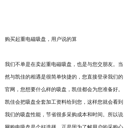
购买起重电磁吸盘，用户说的算
我们不单是在卖起重电磁吸盘，也是与您交朋友。当
然与凯佳的相遇是很简单快捷的，您直接登录我们的
官网，您想要什么样的吸盘，凯佳都会为您准备好。
凯佳会把吸盘全套加工资料给到您，这样您就会看到
我们的吸盘性能，节省很多采购成本和时间。所以说
网购电吸盘是个好选择。正是因为了解用户的采购心