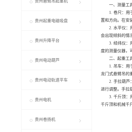
贵州悬臂吊起重机
一、测量工
1. 卷尺：用
置和方向。在安
贵州起重电磁吸盘
2. 水平仪：
会出现倾斜的情
贵州升降平台
3. 经纬仪：
度的测量仪器，
二、起重工
贵州电动葫芦
1. 吊车：用
龙门式悬臂吊的
贵州电动轨道平车
2. 手拉葫芦
进行调整。手拉
3. 千斤顶：
贵州电机
千斤顶和机械千
贵州卷扬机