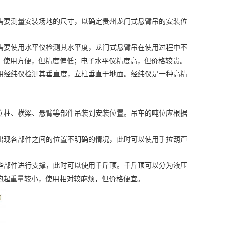
需要测量安装场地的尺寸，以确定
贵州龙门式悬臂吊
的安装位
需要使用水平仪检测其水平度，龙门式悬臂吊在使用过程中不
，使用方便，但精度偏低；电子水平仪精度高，但价格较贵。
用经纬仪检测其垂直度，立柱垂直于地面。经纬仪是一种高精
立柱、横梁、悬臂等部件吊装到安装位置。吊车的吨位应根据
出现各部件之间的位置不明确的情况，此时可以使用手拉葫芦
些部件进行支撑，此时可以使用千斤顶。千斤顶可以分为液压
的起重量较小，使用相对较麻烦，但价格便宜。