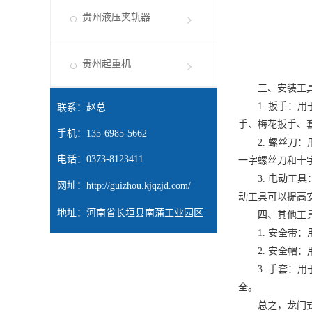
贵州液压夹轨器
贵州起重机
三、安装工
1. 扳手：用
联系：赵总
手、梅花扳手、
手机：135-6985-5662
2. 螺丝刀：
电话：0373-8123411
一字螺丝刀和十
3. 电动工具
网址：
http://guizhou.kjqzjd.com/
动工具可以提高
地址：河南省长垣县南蒲工业园区
四、其他工
1. 安全带：
2. 安全帽：
3. 手套：用
全。
总之，龙门式悬